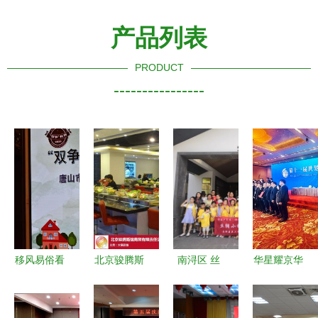
产品列表
PRODUCT
----------------
移风易俗看
北京骏腾斯
南浔区 丝
华星耀京华
基层丨丰润
瑞 图 旋转
绸小镇钱山
西班牙马德
区组织开展
小火锅设备
漾文化亲子
里艺术团获