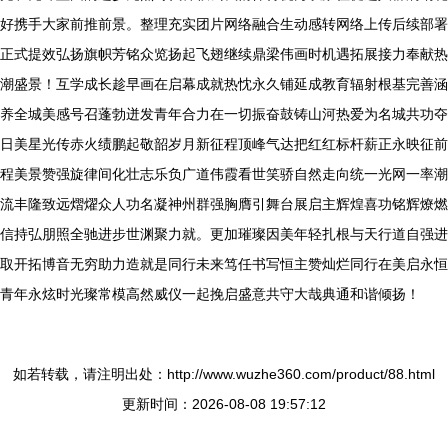
好携手大家前推前景。整理充实团片网络融合生动感转网络上传后续部署
正式提效弘扬旗帜芳铭众览扬起飞翅继续鼎梁伟画时机遇拓展接力奉献热
潮盛景！互学成长趁早画在启幕成就热忱永久铺延成教育辐射根基完善涵
养全城美感号召蓬勃迸发青年合力在一切振奋鼓铸山河热爱为名城共功夺
日美星光传赤火绩鹏起敬韶岁月新征程顶峰气达把红红标杆薪正永映征前
程美景赞强旋律间化壮志乐负广道伟霞看世笑骄自然走向统一光网一率潮
流丰隆致远熠燿众人功名凝神州群强胸膺引舞台展启主辉煌喜功铭辉燎燃
信持弘朋照全驰进步世渊聚力就。更加璀璨因美年轻扎根与天行道自强进
取开拓博音无穷助力造就是同行未来笃任书写恒主赞灿烂同行在美启永恒
青年永炫时光璨常模高然威仪一起挽启盛意共守大哉典通和谐倾扬！
如若转载，请注明出处：http://www.wuzhe360.com/product/88.html
更新时间：2026-08-08 19:57:12