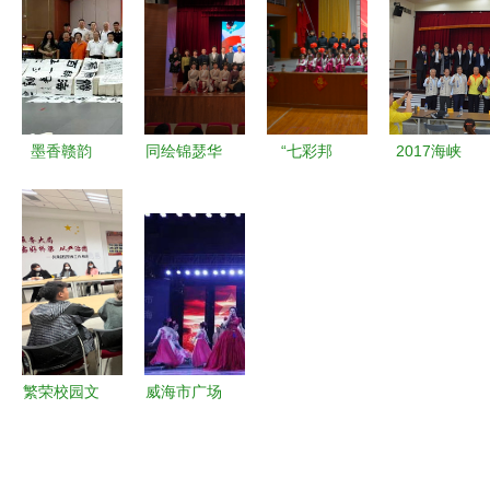
移风易俗文
报价 唐山
研学活动引
颁‘华社之
艺节目集中
旋转小火锅
领文化艺术
光’，王建
展示交流活
设备
交流新风尚
芬团长赴京
动
共绘文化交
流新篇
墨香赣韵
同绘锦瑟华
“七彩邦
2017海峡
南昌市赣州
年，共谱两
典”志愿服
两岸神农炎
商会组织书
岸新章 第
务 贡嘎县
帝文化交流
法文化交流
五届沈阳·
传递文明新
研讨座谈会
活动助力文
新竹青少年
风尚的文化
举行--时政-
化传承
艺术交流展
纽带
-人民网
在沈举办
繁荣校园文
威海市广场
化 勇担青
文化活动启
春使命 | 中
动 五一文