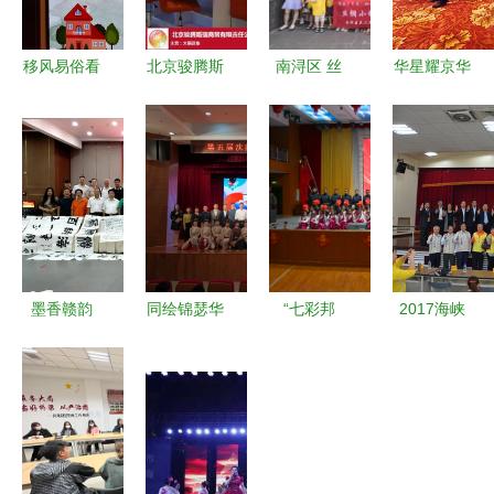
移风易俗看
北京骏腾斯
南浔区 丝
华星耀京华
基层丨丰润
瑞 图 旋转
绸小镇钱山
西班牙马德
区组织开展
小火锅设备
漾文化亲子
里艺术团获
移风易俗文
报价 唐山
研学活动引
颁‘华社之
艺节目集中
旋转小火锅
领文化艺术
光’，王建
展示交流活
设备
交流新风尚
芬团长赴京
动
共绘文化交
流新篇
墨香赣韵
同绘锦瑟华
“七彩邦
2017海峡
南昌市赣州
年，共谱两
典”志愿服
两岸神农炎
商会组织书
岸新章 第
务 贡嘎县
帝文化交流
法文化交流
五届沈阳·
传递文明新
研讨座谈会
活动助力文
新竹青少年
风尚的文化
举行--时政-
化传承
艺术交流展
纽带
-人民网