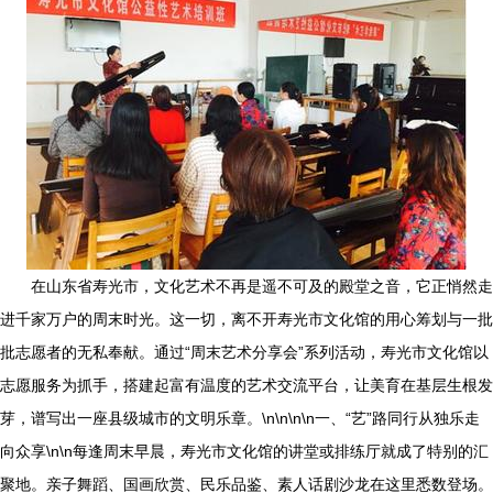
在山东省寿光市，文化艺术不再是遥不可及的殿堂之音，它正悄然走
进千家万户的周末时光。这一切，离不开寿光市文化馆的用心筹划与一批
批志愿者的无私奉献。通过“周末艺术分享会”系列活动，寿光市文化馆以
志愿服务为抓手，搭建起富有温度的艺术交流平台，让美育在基层生根发
芽，谱写出一座县级城市的文明乐章。\n\n\n\n一、“艺”路同行从独乐走
向众享\n\n每逢周末早晨，寿光市文化馆的讲堂或排练厅就成了特别的汇
聚地。亲子舞蹈、国画欣赏、民乐品鉴、素人话剧沙龙在这里悉数登场。